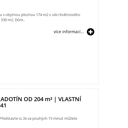
 s obytnou plochou 174 m2 v ulici Květnového
u 530 m2. Dům..
více informací...
RADOTÍN OD 204
m²
| VLASTNÍ
041
? Představte si, že za pouhých 15 minut můžete