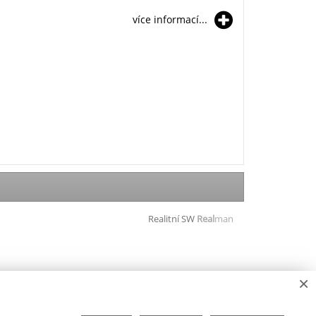
více informací...
Realitní SW
Real
man
×