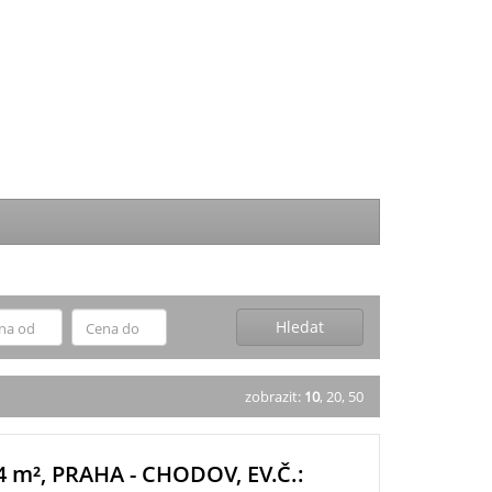
Hledat
zobrazit:
10
,
20
,
50
4
m²
, PRAHA - CHODOV, EV.Č.: