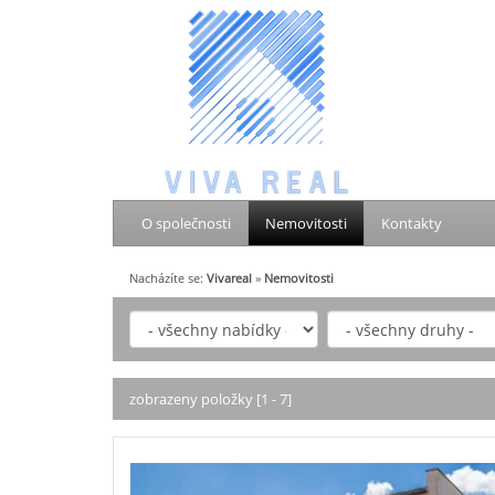
O společnosti
Nemovitosti
Kontakty
Nacházíte se:
Vivareal
»
Nemovitosti
zobrazeny položky [1 - 7]