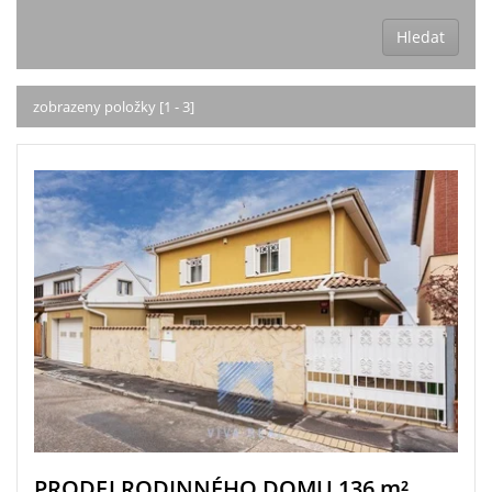
Hledat
zobrazeny položky [1 - 3]
PRODEJ RODINNÉHO DOMU 136
m²
,