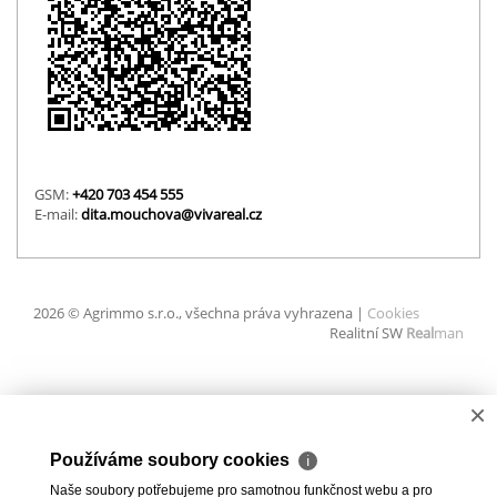
GSM:
+420 703 454 555
E-mail:
dita.mouchova@vivareal.cz
2026 © Agrimmo s.r.o., všechna práva vyhrazena |
Cookies
Realitní SW
Real
man
×
Používáme soubory cookies
ℹ
Naše soubory potřebujeme pro samotnou funkčnost webu a pro