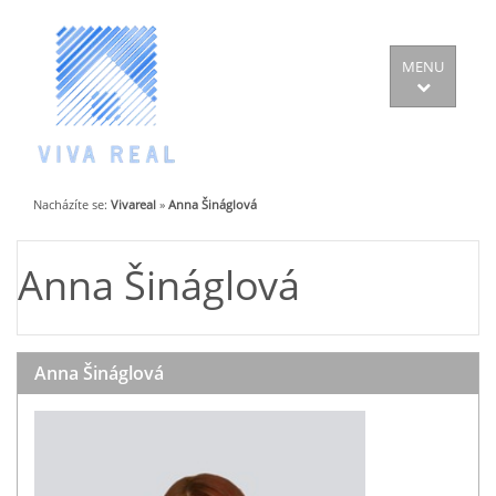
MENU
Nacházíte se:
Vivareal
»
Anna Šináglová
Anna Šináglová
Anna Šináglová