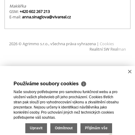
Makléřka
GSM:
+420 602 267 213
E-mail:
anna.sinaglova@vivareal.cz
2026 © Agrimmo s.r.o., všechna práva vyhrazena |
Cookies
Realitní SW
Real
man
×
Používáme soubory cookies
ℹ
Naše soubory potřebujeme pro samotnou funkčnost webu a pro
uložení vašich předvoleb při jeho procházení. Cookies třetích
stran pak slouží pro vyhodnocování výkonu a zkvalitnění obsahu
prezentace. Nejsou určeny k identifikaci návštěvníka jako
konkrétní osoby. Pro uchování jiných než technických cookies
potřebujeme váš souhlas.
Upravit
Odmítnout
Přijímám vše